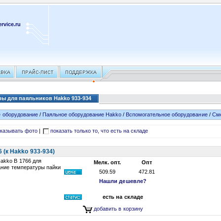
rvice.ru
ы для паяльников Hakko 933-934
 оборудование
/
Паяльное оборудование Hakko
/
Вспомогательное оборудование
/
Сме
казывать фото
|
показать только то, что есть на складе
(к Hakko 933-934)
akko B 1766 для
Мелк. опт.
Опт
ание температуры пайки
509.59
472.81
Нашли дешевле?
есть на складе
добавить в корзину