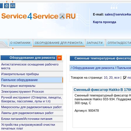
E-mail:
sales@service4se
Карта проезда
Оборудование для ремонта
Сменные температурные фиксатор
Антистатическое оснащение рабочего
/
Оборудование для ремонта
/
Паяльное
места
Измерительные приборы
Товаров на странице:
10
,
20
,
все
|
по
Паяльное оборудование
Расходные материалы
Сменный фиксатор Hakko B 1766 
Электроинструмент Proxxon
Сменный температурный фиксатор H
Ручной инструмент (Отвертки, пинцеты,
паяльников Hakko 933-934. Поддерж
бокорезы, пассатижи, лупы и т.п)
300 град. C
Микроскопы для радиомонтажных работ
Артикул: 900478
Лампы для радиомонтажных работ
Блоки питания/Источники питания
Устройства ультразвуковой очистки
печатных плат