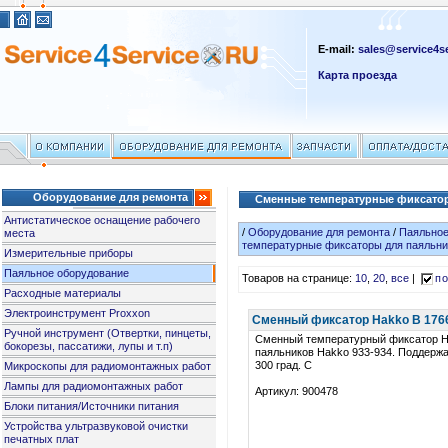
E-mail:
sales@service4se
Карта проезда
Оборудование для ремонта
Сменные температурные фиксатор
Антистатическое оснащение рабочего
/
Оборудование для ремонта
/
Паяльное
места
температурные фиксаторы для паяльни
Измерительные приборы
Паяльное оборудование
Товаров на странице:
10
,
20
,
все
|
по
Расходные материалы
Электроинструмент Proxxon
Сменный фиксатор Hakko B 1766 
Ручной инструмент (Отвертки, пинцеты,
Сменный температурный фиксатор H
бокорезы, пассатижи, лупы и т.п)
паяльников Hakko 933-934. Поддерж
300 град. C
Микроскопы для радиомонтажных работ
Лампы для радиомонтажных работ
Артикул: 900478
Блоки питания/Источники питания
Устройства ультразвуковой очистки
печатных плат