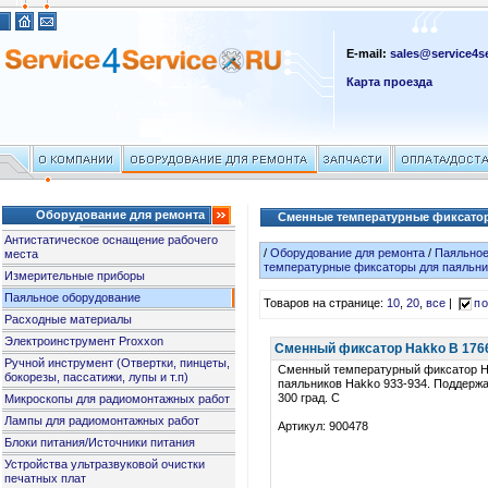
E-mail:
sales@service4se
Карта проезда
Оборудование для ремонта
Сменные температурные фиксатор
Антистатическое оснащение рабочего
/
Оборудование для ремонта
/
Паяльное
места
температурные фиксаторы для паяльни
Измерительные приборы
Паяльное оборудование
Товаров на странице:
10
,
20
,
все
|
по
Расходные материалы
Электроинструмент Proxxon
Сменный фиксатор Hakko B 1766 
Ручной инструмент (Отвертки, пинцеты,
Сменный температурный фиксатор H
бокорезы, пассатижи, лупы и т.п)
паяльников Hakko 933-934. Поддерж
300 град. C
Микроскопы для радиомонтажных работ
Лампы для радиомонтажных работ
Артикул: 900478
Блоки питания/Источники питания
Устройства ультразвуковой очистки
печатных плат