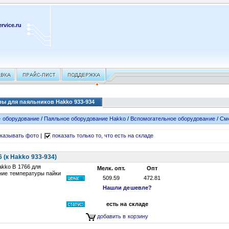
rvice.ru
ы для паяльников Hakko 933-934
 оборудование
/
Паяльное оборудование Hakko
/
Вспомогательное оборудование
/
Сме
казывать фото
|
показать только то, что есть на складе
(к Hakko 933-934)
kko B 1766 для
Мелк. опт.
Опт
ние температуры пайки
509.59
472.81
Нашли дешевле?
есть на складе
добавить в корзину