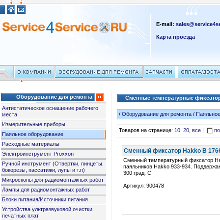
E-mail:
sales@service4se
Карта проезда
Оборудование для ремонта
Сменные температурные фиксатор
Антистатическое оснащение рабочего
/
Оборудование для ремонта
/
Паяльное
места
Измерительные приборы
Товаров на странице:
10
,
20
,
все
|
по
Паяльное оборудование
Расходные материалы
Сменный фиксатор Hakko B 1766 
Электроинструмент Proxxon
Сменный температурный фиксатор Ha
Ручной инструмент (Отвертки, пинцеты,
паяльников Hakko 933-934. Поддержа
бокорезы, пассатижи, лупы и т.п)
300 град. C
Микроскопы для радиомонтажных работ
Артикул: 900478
Лампы для радиомонтажных работ
Блоки питания/Источники питания
Устройства ультразвуковой очистки
печатных плат