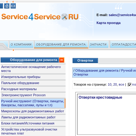
E-mail:
sales@service4se
Карта проезда
Оборудование для ремонта
Отвертки
Антистатическое оснащение рабочего
/
Оборудование для ремонта
/
Ручной и
места
Отвертки
Измерительные приборы
Паяльное оборудование
Товаров на странице:
10
,
20
,
все
|
по
Расходные материалы
Электроинструмент Proxxon
Отвертки крестовидные
Ручной инструмент (Отвертки, пинцеты,
бокорезы, пассатижи, лупы и т.п)
Микроскопы для радиомонтажных работ
Лампы для радиомонтажных работ
Блоки питания/Источники питания
Устройства ультразвуковой очистки
печатных плат