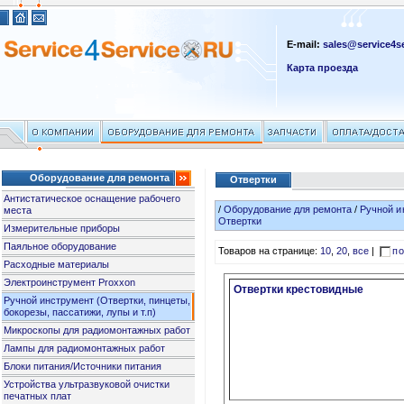
E-mail:
sales@service4se
Карта проезда
Оборудование для ремонта
Отвертки
Антистатическое оснащение рабочего
/
Оборудование для ремонта
/
Ручной и
места
Отвертки
Измерительные приборы
Паяльное оборудование
Товаров на странице:
10
,
20
,
все
|
по
Расходные материалы
Электроинструмент Proxxon
Отвертки крестовидные
Ручной инструмент (Отвертки, пинцеты,
бокорезы, пассатижи, лупы и т.п)
Микроскопы для радиомонтажных работ
Лампы для радиомонтажных работ
Блоки питания/Источники питания
Устройства ультразвуковой очистки
печатных плат