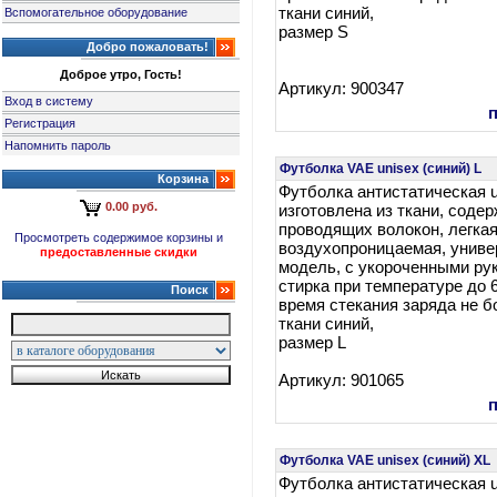
ткани синий,
Вспомогательное оборудование
размер S
Добро пожаловать!
Доброе утро, Гость!
Артикул: 900347
Вход в систему
Регистрация
Напомнить пароль
Футболка VAE unisex (синий) L
Корзина
Футболка антистатическая u
0.00 руб.
изготовлена из ткани, сод
проводящих волокон, легкая
Просмотреть содержимое корзины и
воздухопроницаемая, унив
предоставленные скидки
модель, с укороченными ру
стирка при температуре до 
Поиск
время стекания заряда не бо
ткани синий,
размер L
Артикул: 901065
Футболка VAE unisex (синий) XL
Футболка антистатическая u