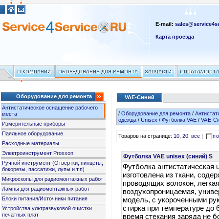
E-mail:
sales@service4se
Карта проезда
Оборудование для ремонта
VAE-Синий
Антистатическое оснащение рабочего
/
Оборудование для ремонта
/
Антистат
места
одежда
/
Unisex
/
Футболка VAE
/
VAE-С
Измерительные приборы
Паяльное оборудование
Товаров на странице:
10
,
20
,
все
|
по
Расходные материалы
Электроинструмент Proxxon
Футболка VAE unisex (синий) S
Ручной инструмент (Отвертки, пинцеты,
Футболка антистатическая u
бокорезы, пассатижи, лупы и т.п)
изготовлена из ткани, сод
Микроскопы для радиомонтажных работ
проводящих волокон, легкая
Лампы для радиомонтажных работ
воздухопроницаемая, унив
Блоки питания/Источники питания
модель, с укороченными ру
стирка при температуре до 
Устройства ультразвуковой очистки
печатных плат
время стекания заряда не бо