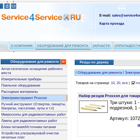
E-mail:
sales@service4se
Карта проезда
Оборудование для ремонта
Резцы по дереву
Антистатическое оснащение рабочего
/
Оборудование для ремонта
/
Электрои
места
Измерительные приборы
Товаров на странице:
10
,
20
,
все
|
по
Паяльное оборудование
Расходные материалы
Набор резцов Proxxon для токар
Электроинструмент Proxxon
Три штуки: 1 -
Ручной инструмент (Отвертки, пинцеты,
подрезной, 1 
бокорезы, пассатижи, лупы и т.п)
Микроскопы для радиомонтажных работ
Артикул: 107
Лампы для радиомонтажных работ
Блоки питания/Источники питания
Устройства ультразвуковой очистки
печатных плат