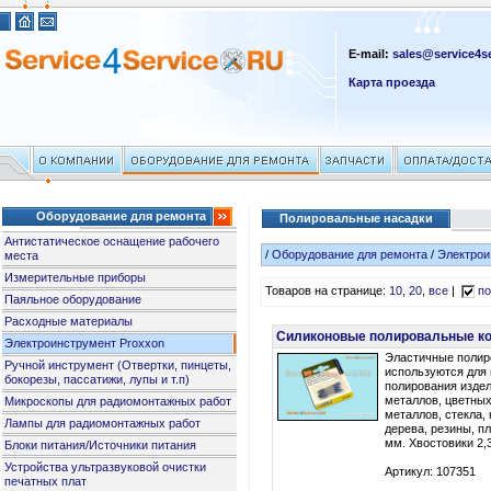
E-mail:
sales@service4se
Карта проезда
Оборудование для ремонта
Полировальные насадки
Антистатическое оснащение рабочего
/
Оборудование для ремонта
/
Электрои
места
Измерительные приборы
Товаров на странице:
10
,
20
,
все
|
по
Паяльное оборудование
Расходные материалы
Силиконовые полировальные ко
Электроинструмент Proxxon
Эластичные полир
Ручной инструмент (Отвертки, пинцеты,
используются для
бокорезы, пассатижи, лупы и т.п)
полирования издел
металлов, цветных
Микроскопы для радиомонтажных работ
металлов, стекла,
Лампы для радиомонтажных работ
дерева, резины, пл
мм. Хвостовики 2,
Блоки питания/Источники питания
Устройства ультразвуковой очистки
Артикул: 107351
печатных плат