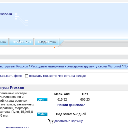
rvice.ru
нструмент Proxxon
/
Расходные материалы к электроинструменту серии Micromot
/
Пр
казывать фото
|
показать только то, что есть на складе
нусы Proxxon
овальные насадки
Мелк. опт.
Опт
 выравнивания и
615.32
603.23
ий из драгоценных
 металлов, закаленных
Нашли дешевле?
 керамики, фарфора,
астика, Пуля, 15,0х5,0
Под заказ: 5-7 дней
35 мм.
добавить в корзину