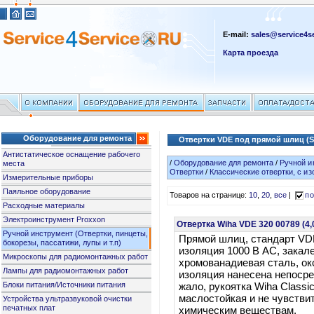
E-mail:
sales@service4se
Карта проезда
Оборудование для ремонта
Отвертки VDE под прямой шлиц (Sl
Антистатическое оснащение рабочего
/
Оборудование для ремонта
/
Ручной и
места
Отвертки
/
Классические отвертки, с и
Измерительные приборы
Паяльное оборудование
Товаров на странице:
10
,
20
,
все
|
по
Расходные материалы
Электроинструмент Proxxon
Отвертка Wiha VDE 320 00789 (4
Ручной инструмент (Отвертки, пинцеты,
Прямой шлиц, стандарт VD
бокорезы, пассатижи, лупы и т.п)
изоляция 1000 В АС, закал
Микроскопы для радиомонтажных работ
хромованадиевая сталь, о
Лампы для радиомонтажных работ
изоляция нанесена непосре
Блоки питания/Источники питания
жало, рукоятка Wiha Classic 
маслостойкая и не чувстви
Устройства ультразвуковой очистки
печатных плат
химическим веществам.