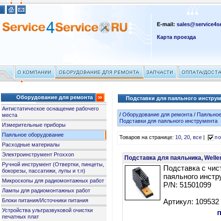
E-mail:
sales@service4se
Карта проезда
Оборудование для ремонта
Подставки для паяльного инструм
Антистатическое оснащение рабочего
/
Оборудование для ремонта
/
Паяльное
места
Подставки для паяльного инструмента
Измерительные приборы
Паяльное оборудование
Товаров на странице:
10
,
20
,
все
|
по
Расходные материалы
Электроинструмент Proxxon
Подставка для паяльника, Welle
Ручной инструмент (Отвертки, пинцеты,
Подставка с чис
бокорезы, пассатижи, лупы и т.п)
паяльного инстру
Микроскопы для радиомонтажных работ
P/N: 51501099
Лампы для радиомонтажных работ
Блоки питания/Источники питания
Артикул: 109532
Устройства ультразвуковой очистки
печатных плат