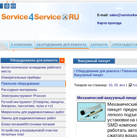
E-mail:
sales@service4se
Карта проезда
Оборудование для ремонта
Вакуумный пинцет
Антистатическое оснащение рабочего
/
Оборудование для ремонта
/
Паяльное
места
Вакуумный пинцет
Измерительные приборы
Паяльное оборудование
Товаров на странице:
10
,
20
,
все
|
по
Расходные материалы
Электроинструмент Proxxon
Механический вакуумный пинцет
Ручной инструмент (Отвертки, пинцеты,
Механически
бокорезы, пассатижи, лупы и т.п)
пинцет предн
Микроскопы для радиомонтажных работ
легкого подъ
Лампы для радиомонтажных работ
установки на
Блоки питания/Источники питания
SMD-компонен
работать авт
Устройства ультразвуковой очистки
печатных плат
сжатого возду