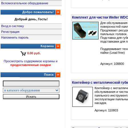
Вспомогательное оборудование
Добро пожаловать!
Комплект для чистки Weller WDC
Добрый день, Гость!
Для обслуживания 
Вход в систему
поверхностей паял
Продлевает ресур
Регистрация
паяльных головок.
Напомнить пароль
Подставка для губ
подставками для па
Корзина
Поддерживает тех
пайки (Lead free)
0.00 руб.
Просмотреть содержимое корзины и
Артикул: 108800
предоставленные скидки
Поиск
Контейнер с металлической губк
Контейнер с металличе
обслуживания и чистк
паяльного инструмент
эксплуатации паяльны
насадок.
Артикул: 110803