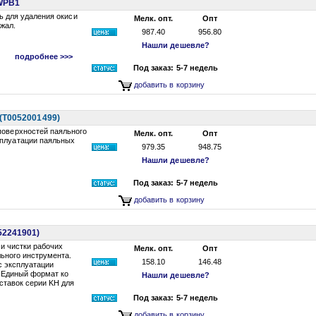
 WPB1
 для удаления окиси
Мелк. опт.
Опт
жал.
987.40
956.80
Нашли дешевле?
подробнее >>>
Под заказ: 5-7 недель
добавить в корзину
(T0052001499)
поверхностей паяльного
Мелк. опт.
Опт
сплуатации паяльных
979.35
948.75
Нашли дешевле?
Под заказ: 5-7 недель
добавить в корзину
52241901)
и чистки рабочих
Мелк. опт.
Опт
ьного инструмента.
158.10
146.48
с эксплуатации
. Единый формат ко
Нашли дешевле?
ставок серии KH для
Под заказ: 5-7 недель
добавить в корзину