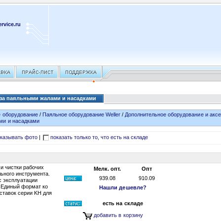
rvice.ru
 за паяльными жалами и насадками
 оборудование
/
Паяльное оборудование Weller
/
Дополнительное оборудование и акс
ми и насадками
казывать фото
|
показать только то, что есть на складе
и чистки рабочих
Мелк. опт.
Опт
ьного инструмента.
939.08
910.09
с эксплуатации
. Единый формат ко
Нашли дешевле?
ставок серии KH для
есть на складе
добавить в корзину