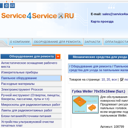
E-mail:
sales@service4se
Карта проезда
Оборудование для ремонта
Механические средства для ухода
Антистатическое оснащение рабочего
/
Оборудование для ремонта
/
Паяльное
места
средства для ухода за паяльными жала
Измерительные приборы
Паяльное оборудование
Товаров на странице:
10
,
20
,
все
|
по
Расходные материалы
Электроинструмент Proxxon
Губка Weller 70x55x16мм (5шт.)
Ручной инструмент (Отвертки, пинцеты,
Для обслуживания 
бокорезы, пассатижи, лупы и т.п)
поверхностей паял
Продлевает ресур
Микроскопы для радиомонтажных работ
паяльных головок
Лампы для радиомонтажных работ
всем моделям под
паяльников Weller.
Блоки питания/Источники питания
Устройства ультразвуковой очистки
печатных плат
Артикул: 108799