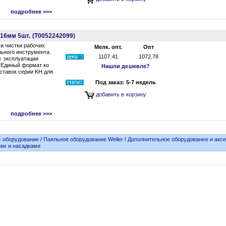
подробнее >>>
16мм 5шт. (T0052242099)
и чистки рабочих
Мелк. опт.
Опт
ьного инструмента.
1107.41
1072.78
с эксплуатации
. Единый формат ко
Нашли дешевле?
ставок серии KH для
Под заказ: 5-7 недель
добавить в корзину
подробнее >>>
 оборудование
/
Паяльное оборудование Weller
/
Дополнительное оборудование и акс
ми и насадками