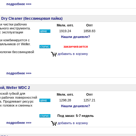
подробнее >>>
 Dry Cleaner (бессвинцовая пайка)
и чистки рабочих
Мелк. опт.
Опт
ьного инструмента.
1919.24
1858.83
с эксплуатации
Нашли дешевле?
ки комбинируется с
яльников от Weller.
заканчивается
нологии бессвинцовой
добавить в корзину
подробнее >>>
ой, Weller WDC 2
ской губкой для
Мелк. опт.
Опт
и рабочих поверхностей
1298.28
1257.21
а. Продлевает ресурс
х головок и сменных
Нашли дешевле?
Под заказ: 5-7 недель
подробнее >>>
добавить в корзину