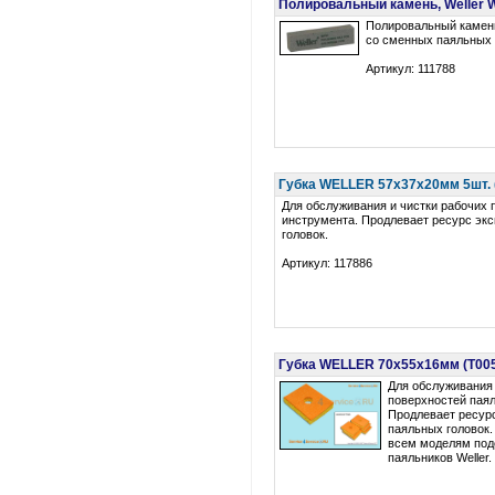
Полировальный камень, Weller
Полировальный камень
со сменных паяльных 
Артикул: 111788
Губка WELLER 57x37x20мм 5шт. 
Для обслуживания и чистки рабочих 
инструмента. Продлевает ресурс эк
головок.
Артикул: 117886
Губка WELLER 70x55x16мм (T00
Для обслуживания 
поверхностей паял
Продлевает ресур
паяльных головок
всем моделям под
паяльников Weller.