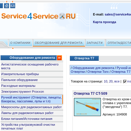
E-mail:
sales@service4se
Карта проезда
Оборудование для ремонта
Отвертка T7
Антистатическое оснащение рабочего
/
Оборудование для ремонта
/
Ручной и
места
Отвертки
/
Отвертки Torx
/
Отвертка T7
Измерительные приборы
Паяльное оборудование
Товаров на странице:
10
,
20
,
все
|
по
Расходные материалы
Электроинструмент Proxxon
Отвертка T7 CT-509
Ручной инструмент (Отвертки, пинцеты,
Отвертка из хром
бокорезы, пассатижи, лупы и т.п)
сплава с укрепле
("звездочка") T7.
Микроскопы для радиомонтажных работ
Лампы для радиомонтажных работ
Артикул: 104908
Блоки питания/Источники питания
Устройства ультразвуковой очистки
печатных плат