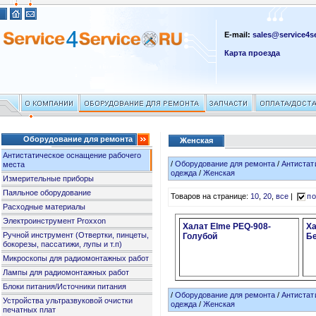
E-mail:
sales@service4se
Карта проезда
Оборудование для ремонта
Женская
Антистатическое оснащение рабочего
/
Оборудование для ремонта
/
Антистат
места
одежда
/
Женская
Измерительные приборы
Паяльное оборудование
Товаров на странице:
10
,
20
,
все
|
по
Расходные материалы
Электроинструмент Proxxon
Халат Elme PEQ-908-
Ха
Ручной инструмент (Отвертки, пинцеты,
Голубой
Б
бокорезы, пассатижи, лупы и т.п)
Микроскопы для радиомонтажных работ
Лампы для радиомонтажных работ
Блоки питания/Источники питания
/
Оборудование для ремонта
/
Антистат
Устройства ультразвуковой очистки
одежда
/
Женская
печатных плат