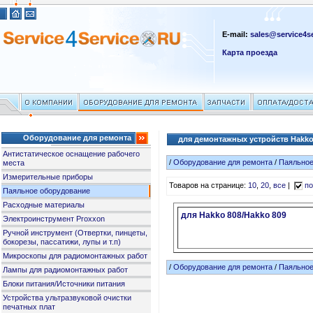
E-mail:
sales@service4se
Карта проезда
Оборудование для ремонта
для демонтажных устройств Hakko 
Антистатическое оснащение рабочего
/
Оборудование для ремонта
/
Паяльное
места
Измерительные приборы
Товаров на странице:
10
,
20
,
все
|
по
Паяльное оборудование
Расходные материалы
для Hakko 808/Hakko 809
Электроинструмент Proxxon
Ручной инструмент (Отвертки, пинцеты,
бокорезы, пассатижи, лупы и т.п)
Микроскопы для радиомонтажных работ
/
Оборудование для ремонта
/
Паяльное
Лампы для радиомонтажных работ
Блоки питания/Источники питания
Устройства ультразвуковой очистки
печатных плат