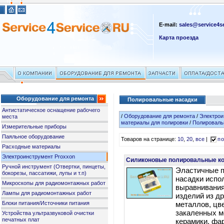
E-mail:
sales@service4se
Карта проезда
Оборудование для ремонта
Полировальные насадки
Антистатическое оснащение рабочего
/
Оборудование для ремонта
/
Электрои
места
материалы для полировки
/
Полироваль
Измерительные приборы
Паяльное оборудование
Товаров на странице:
10
,
20
,
все
|
по
Расходные материалы
Электроинструмент Proxxon
Силиконовые полировальные ко
Ручной инструмент (Отвертки, пинцеты,
Эластичные 
бокорезы, пассатижи, лупы и т.п)
насадки испо
Микроскопы для радиомонтажных работ
выравнивания
Лампы для радиомонтажных работ
изделий из д
Блоки питания/Источники питания
металлов, цв
закаленных м
Устройства ультразвуковой очистки
печатных плат
керамики, фа