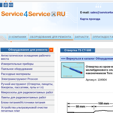
E-mail:
sales@service4se
Карта проезда
Оборудование для ремонта
Отвертка T5 CT-508
Антистатическое оснащение рабочего
<<< Вернуться в каталог Оборудова
места
Измерительные приборы
Отвертка из хром-
Паяльное оборудование
молибденового сп
наконечником Torx 
Расходные материалы
Электроинструмент Proxxon
Артикул: 104904
Ручной инструмент (Отвертки, пинцеты,
бокорезы, пассатижи, лупы и т.п)
Микроскопы для радиомонтажных работ
Лампы для радиомонтажных работ
Блоки питания/Источники питания
Устройства ультразвуковой очистки
печатных плат