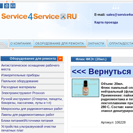
E-mail:
sales@service4se
Карта проезда
Оборудование для ремонта
Флюс ФКЭт (20мл.)
Антистатическое оснащение рабочего
<<< Вернуться
места
Измерительные приборы
Паяльное оборудование
Объем: 20мл.
Расходные материалы
Флюс паяльный с
нейтральный (флако
Электроинструмент Proxxon
Применение: пайки
Ручной инструмент (Отвертки, пинцеты,
радиомонтажа и пе
бокорезы, пассатижи, лупы и т.п)
лекгоплавкими при
280 С. Состав: кан
Микроскопы для радиомонтажных работ
этанол денатуриро
Лампы для радиомонтажных работ
Блоки питания/Источники питания
Артикул: 106228
Устройства ультразвуковой очистки
печатных плат