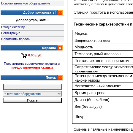
Вспомогательное оборудование
контактную пайку и демонтаж
эле
Станция простота в использова
Добро пожаловать!
Доброе утро, Гость!
Технические характеристики п
Вход в систему
Регистрация
Модель
Напомнить пароль
Напряжение питания
Мощность
Корзина
Температурный диапазон
0.00 руб.
Поставляется с наконечником
Просмотреть содержимое корзины и
Сопротивление между заземление
предоставленные скидки
наконечником
Потенциал между заземлением
Поиск
наконечником
Нагревательный элемент
Время разогрева
Длина (без кабеля)
Вес (без шнура)
Шнур
Cменные паяльные наконечники д