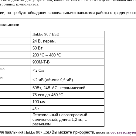
ктронных компонентов.
нии, не требует обладания специальными навыками работы с традицио
аяльника:
Hakko
907
ESD
24 В, перем.
50 Вт
200 °С – 480 °С
900М-Т-В
м и
< 2
Ом
 и
< 2
мВ (обычно 0,6 мВ)
50Вт, 24В АС, керамический
75 сек до 450 °С
190 мм
45 г
Пятижильный невозгораемый
силиконовый, длина 1,2 м., с
разъемом
Hakko
907
ESD
Вы можете приобрести
, посетив
соответствую
ля паяльника