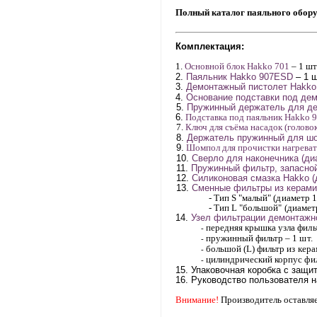
Полный каталог паяльного обор
Комплектация:
1.
Основной блок Нakko 701
– 1 шт
2.
Паяльник
Hakko
907
E
SD
– 1 ш
3.
Демонтажный
пистолет
Hakko
4.
Основание подставки
под де
5.
Пружинный держатель для де
6.
Подставка под паяльник
Hakko
7.
Ключ для съёма насадок
(голово
8.
Держатель пружинный для ш
9.
Шомпол для прочистки нагреват
10.
Сверло для наконечника (ди
11.
Пружинный фильтр
, запасно
12.
Силиконовая смазка
Hak
ko
(
13.
Сменные фильтры из керами
- Тип S "малый" (диаметр 
- Тип L "большой" (диамет
14.
Узел фильтрации демонтажно
передняя крышка узла фил
-
пружинный фильтр
– 1 шт.
-
большой (
L
) фильтр из кер
-
цилиндрический корпус фи
-
15.
Упаковочная коробка с защ
16. Руководство пользователя на
Внимание!
Производитель оставляе