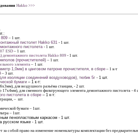
удования
Hakko >>>
.
т.:
809
– 1 шт.
монтажный
пистолет
Hakko
631
- 1 шт.
монтажного пистолета
- 1 шт.
907
E
SD
– 1 шт.
к)
демонтажного пистолета
Hakko
80
9
- 1 шт.
омполов
(прочистителей)
– 1 шт.
ельного элемента
– 1 шт.
аметр 1,0мм) в цанговом патроне прочистителя,
в сборе
– 1 к-т
й
– 3 шт.
для изоляции соединений
воздуховодов), тюбик 5г
- 1 шт.
ческой бумаги
– 1 к-т:
16х3мм), для воздушного разъёма станции,
- 2 шт.
р 17х4мм), для сменного фильтрующего элемента демонтажного пистолета - 4 
го пистолета в сборе
– 1 к-т:
ьтрации,
–
шт.
амической бумаги
– 1шт.
льтра
– 1шт.
итным пенопластовым каркасом
- 1 шт.
 русском языке - 1 шт.
т за собой право на изменение номенклатуры комплектации без предварительн