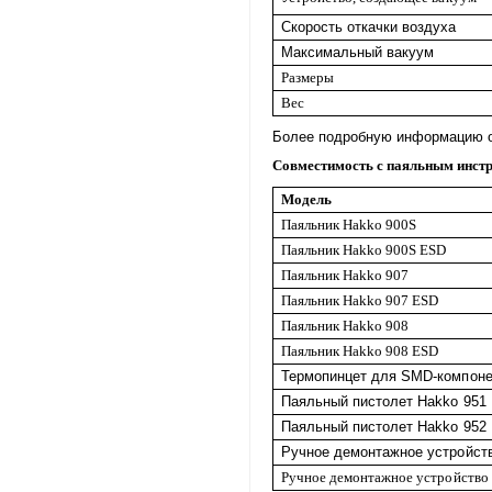
Скорость откачки воздуха
Максимальный вакуум
Размеры
Вес
Более подробную информацию о
Совместимость с паяльным инст
Модель
Паяльник
Hakko
900S
Паяльник
Hakko
900S ESD
Паяльник
Hakko
90
7
Паяльник
Hakko
90
7 ESD
Паяльник
Hakko
90
8
Паяльник
Hakko
90
8 ESD
Термопинцет для SMD-компонен
Паяльный пистолет Hakko 951
Паяльный пистолет Hakko 952
Ручное демонтажное устройст
Ручное демонтажное устройство