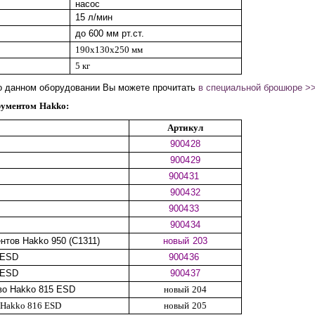
насос
15 л/мин
до 600 мм рт.ст.
190x130x250 мм
5 кг
 данном оборудовании Вы можете прочитать
в специальной брошюре >
рументом Hakko:
Артикул
900428
900429
900431
900432
900433
900434
тов Hakko 950 (C1311)
новый 203
 ESD
900436
 ESD
900437
во Hakko 815 ESD
новый 204
 Hakko 816 ESD
новый 205