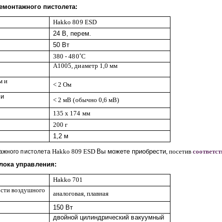
емонтажного пистолета:
Hakko
809
ESD
24 В, перем.
50 Вт
380
- 480˚С
А1005, диаметр 1,0 мм
м и
< 2
Ом
 и
< 2
мВ (обычно 0,6 мВ)
135 х 174 мм
200 г
1,2 м
Hakko 809
ESD
Вы можете приобрести
, посетив
соответс
ажного пистолета
лока управления:
Hakko 701
ости воздушного
аналоговая, плавная
150 Вт
двойной цилиндрический вакуумный