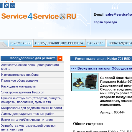
E-mail:
sales@service4se
Карта проезда
Оборудование для ремонта
Ремонтная станция Hakko 701 ESD
Антистатическое оснащение рабочего
<<< Вернуться в каталог Оборудова
места
Измерительные приборы
Силовой блок Hakko
Паяльное оборудование
Паяльник Hakko 907
Демонтажный пистол
Расходные материалы
Скорость воздушног
Электроинструмент Proxxon
мин. Регулировка 
скорости воздушно
Ручной инструмент (Отвертки, пинцеты,
аналоговая, плавна
бокорезы, пассатижи, лупы и т.п)
исполнение.
Микроскопы для радиомонтажных работ
Артикул: 900444
Лампы для радиомонтажных работ
Блоки питания/Источники питания
Общие сведения:
Устройства ультразвуковой очистки
печатных плат
В паяльной станции
Hakko
701
ES