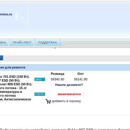
rvice.ru
ние для ремонта
Розница
Опт
 701 ESD (150 Вт).
59340.60
58141.80
 ESD (50 Вт).
ет 809 ESD (50 Вт).
Нашли дешевле?
о потока - 15 л/
температуры и
заканчивается
го потока
я. Антистатическое
добавить в корзину
D
объединены два устройства, паяльник Hakko 907 ESD и демонтажный пист