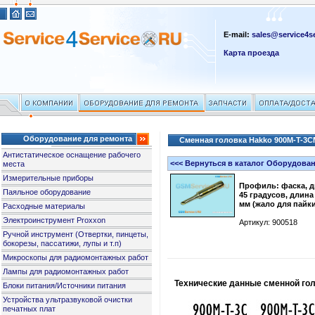
E-mail:
sales@service4se
Карта проезда
Оборудование для ремонта
Сменная головка Hakko 900M-T-3CM 
Антистатическое оснащение рабочего
<<< Вернуться в каталог Оборудова
места
Измерительные приборы
Профиль: фаска, д
Паяльное оборудование
45 градусов, длина
мм (жало для пайк
Расходные материалы
Электроинструмент Proxxon
Артикул: 900518
Ручной инструмент (Отвертки, пинцеты,
бокорезы, пассатижи, лупы и т.п)
Микроскопы для радиомонтажных работ
Лампы для радиомонтажных работ
Технические данные сменной го
Блоки питания/Источники питания
Устройства ультразвуковой очистки
печатных плат