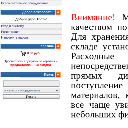
Вспомогательное оборудование
Добро пожаловать!
Внимание!
М
Доброе утро, Гость!
качеством по
Вход в систему
Регистрация
Для хранени
Напомнить пароль
складе устан
Корзина
Расходны
0.00 руб.
Просмотреть содержимое корзины и
непосредст
предоставленные скидки
прямых ди
Поиск
поступление
материалов,
все чаще ув
небольших фи