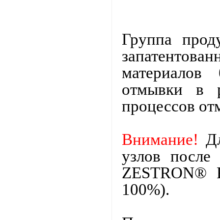
Группа прод
запатентов
материалов 
отмывки в р
процессов от
Внимание!
Дл
узлов после 
ZESTRON® FA
100%).