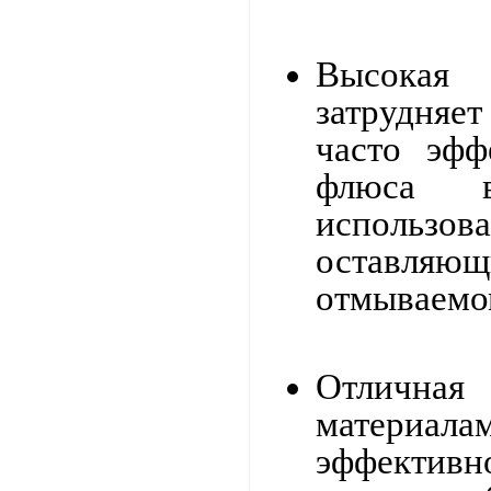
Высокая
затрудняе
часто эфф
флюса в
использо
оставляю
отмываемо
Отличная
материалам
эффектив