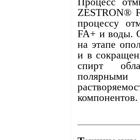
Процесс отм
ZESTRON® FA
процессу о
FA+ и воды. 
на этапе опо
и в сокраще
спирт обла
полярным
растворяе
компонентов.