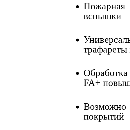
Пожарная
вспышки
Универсал
трафареты 
Обработк
FA+ повыш
Возможн
покрытий