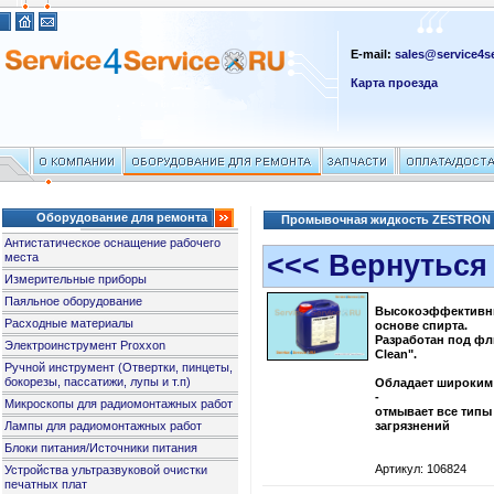
E-mail:
sales@service4se
Карта проезда
Оборудование для ремонта
Промывочная жидкость ZESTRON F
Антистатическое оснащение рабочего
<<< Вернуться
места
Измерительные приборы
Паяльное оборудование
Высокоэффективны
Расходные материалы
основе спирта.
Разработан под фл
Электроинструмент Proxxon
Clean".
Ручной инструмент (Отвертки, пинцеты,
бокорезы, пассатижи, лупы и т.п)
Обладает широким
-
Микроскопы для радиомонтажных работ
отмывает все типы
Лампы для радиомонтажных работ
загрязнений
Блоки питания/Источники питания
Артикул: 106824
Устройства ультразвуковой очистки
печатных плат