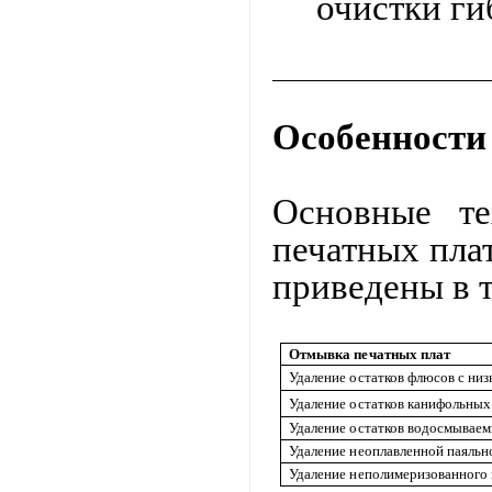
очистки г
Особенности
Основные те
печатных пла
приведены в 
Отмывка печатных плат
Удаление остатков флюсов с ни
Удаление остатков канифольны
Удаление остатков водосмывае
Удаление неоплавленной паяльн
Удаление неполимеризованного 