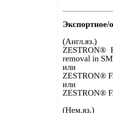
Экспортное/
(Англ.яз.)
ZESTRON® 
removal
in
SM
или
ZESTRON® FA+
или
ZESTRON® FA+
(
Нем
.
яз
.)