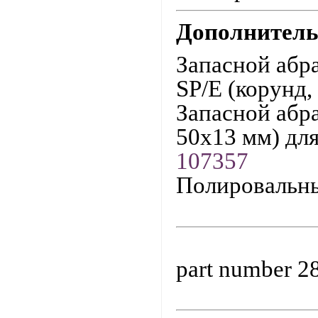
Дополнитель
Запасной абр
SP/E (корунд,
Запасной абр
50х13 мм) дл
107357
Полировальны
part number
2