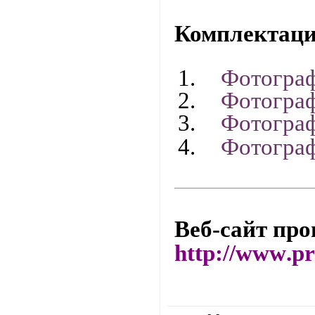
Комплектаци
1.
Фотогра
2.
Фотогра
3.
Фотогра
4.
Фотогра
Веб-сайт про
http
://
www
.
p