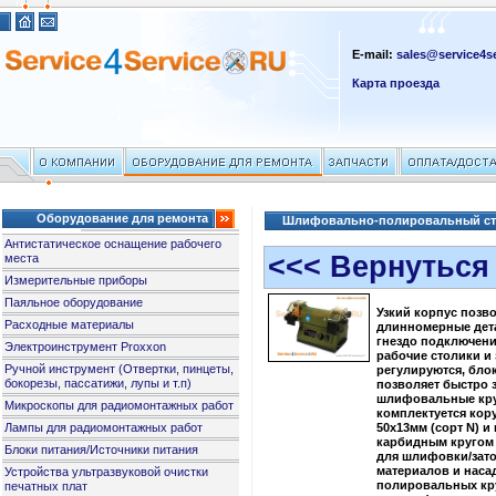
E-mail:
sales@service4se
Карта проезда
Оборудование для ремонта
Шлифовально-полировальный ста
Антистатическое оснащение рабочего
<<< Вернуться
места
Измерительные приборы
Паяльное оборудование
Узкий корпус позв
Расходные материалы
длинномерные дет
гнездо подключени
Электроинструмент Proxxon
рабочие столики и
Ручной инструмент (Отвертки, пинцеты,
регулируются, бло
бокорезы, пассатижи, лупы и т.п)
позволяет быстро 
шлифовальные кру
Микроскопы для радиомонтажных работ
комплектуется ко
Лампы для радиомонтажных работ
50х13мм (сорт N) и
карбидным кругом 
Блоки питания/Источники питания
для шлифовки/зат
материалов и наса
Устройства ультразвуковой очистки
полировальных кру
печатных плат