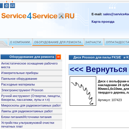
E-mail:
sales@service4se
Карта проезда
Оборудование для ремонта
Диск Proxxon для пилы FKS/E и KG
Антистатическое оснащение рабочего
<<< Вернуться
места
Измерительные приборы
Паяльное оборудование
Диск с вольфрам-
Расходные материалы
накладками 24 зуба
80ммх1,6х10мм, дл
Электроинструмент Proxxon
твердого дерева, л
Ручной инструмент (Отвертки, пинцеты,
бокорезы, пассатижи, лупы и т.п)
Артикул: 107423
Микроскопы для радиомонтажных работ
Лампы для радиомонтажных работ
Блоки питания/Источники питания
Устройства ультразвуковой очистки
печатных плат