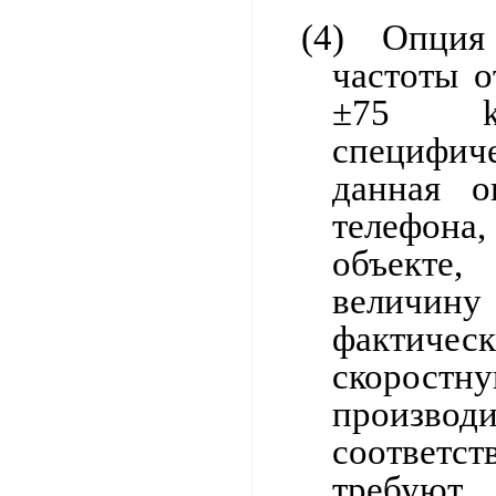
(4)
Опци
частоты о
±75
специфиче
данная о
телефон
объекте,
величин
фактиче
скоростн
произ
соответ
требуют 