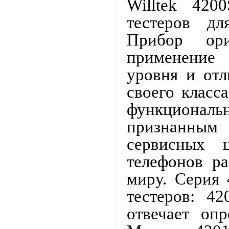
Willtek 420
тестеров д
Прибор ори
применение
уровня и отл
своего класс
функциона
признанным 
сервисных 
телефонов р
миру. Серия 
тестеров: 4
отвечает оп