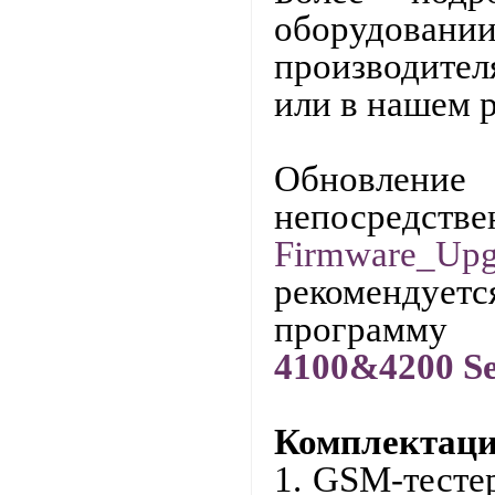
оборудован
производител
или в нашем 
Обновлени
непосредствен
Firmware
_
Upg
рекоменду
программ
4100&4200
Se
Комплектаци
1.
GSM-
тесте