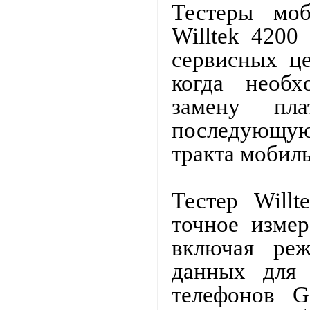
Тестеры моб
Willtek 4200
сервисных це
когда необх
замену пл
последующу
тракта мобил
Тестер
Willt
точное измер
включая ре
данных для
телефонов G