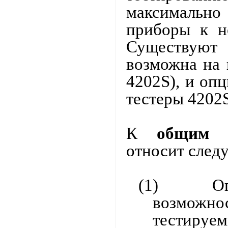
максималь
приборы к н
Существуют 
возможна на 
4202
S
), и оп
тестеры 4202
К
общим 
относит след
(1)
О
возможн
тестируе