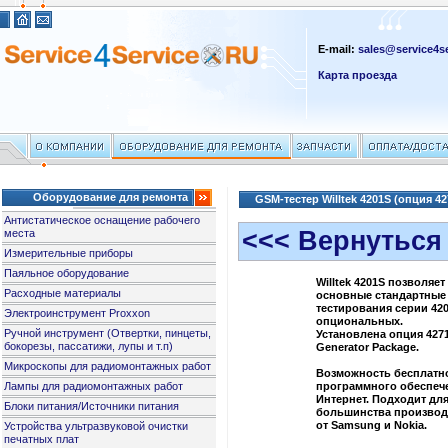
E-mail:
sales@service4se
Карта проезда
Оборудование для ремонта
GSM-тестер Willtek 4201S (опция 42
Антистатическое оснащение рабочего
<<< Вернуться
места
Измерительные приборы
Паяльное оборудование
Willtek 4201S позволяе
Расходные материалы
основные стандартные
тестирования серии 42
Электроинструмент Proxxon
опциональных.
Ручной инструмент (Отвертки, пинцеты,
Установлена опция 4271
бокорезы, пассатижи, лупы и т.п)
Generator Package.
Микроскопы для радиомонтажных работ
Возможность бесплатн
Лампы для радиомонтажных работ
программного обеспече
Интернет. Подходит дл
Блоки питания/Источники питания
большинства производи
от Samsung и Nokia.
Устройства ультразвуковой очистки
печатных плат