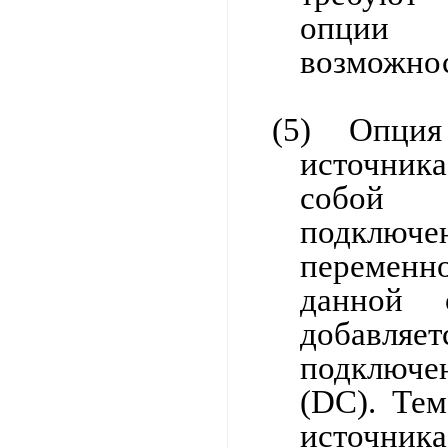
опции 
возможнос
(5)
Опци
источник
собой 
подклю
переменн
данной 
добавляе
подключе
(DC). Тем
источн