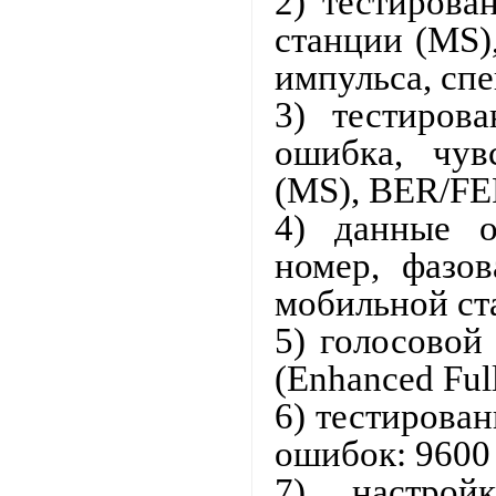
2) тестирова
станции (MS)
импульса, спе
3) тестиров
ошибка, чув
(MS), BER/FER
4) данные о
номер, фазо
мобильной ст
5) голосовой
(
Enhanced Ful
6) тестирова
ошибок: 9600
7) настрой