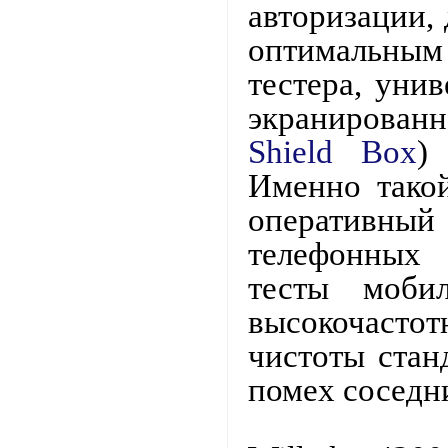
авторизации, 
оптимальны
тестера, унив
экранирован
Shield
Box
)
Именно такой
оперативны
телефонных 
тесты моби
высокочастот
чистоты стан
помех соседн