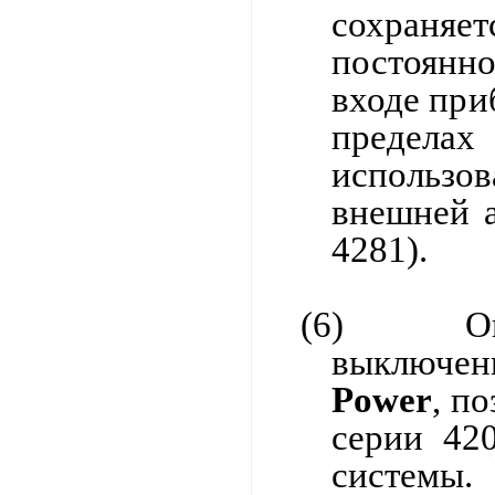
сохраня
постоянн
входе пр
пределах
использов
внешней а
4281).
(6)
О
выключен
Power
, п
серии 42
системы.