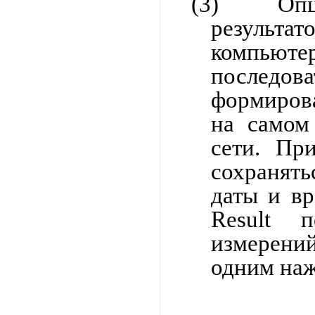
(3)
Оп
результа
компьюте
последова
формиров
на самом
сети. Пр
сохранять
даты и в
Result
п
измерений
одним наж