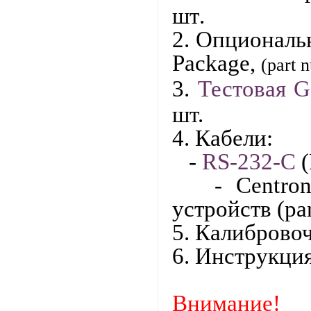
шт
.
2.
Опциональн
Package
,
(
part
n
3.
Тестовая 
шт.
4. Кабели:
-
RS-232-C
(
- Centronic
устройств (
pa
5. Калибровоч
6.
Инструкция 
Внимание!
Оп