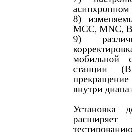
асинхронном 
8) изменяем
MCC, MNC, B
9) различ
корректиро
мобильной 
станции (
прекращение 
внутри диапа
Установка д
расширяет 
тестирова