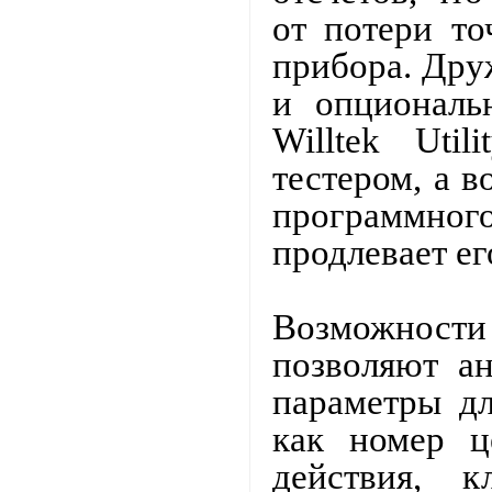
от потери то
прибора.
Дру
и опциональ
Willtek
Utili
тестером, а 
программно
продлевает ег
Возможност
позволяют ан
параметры дл
как номер ц
действия, к