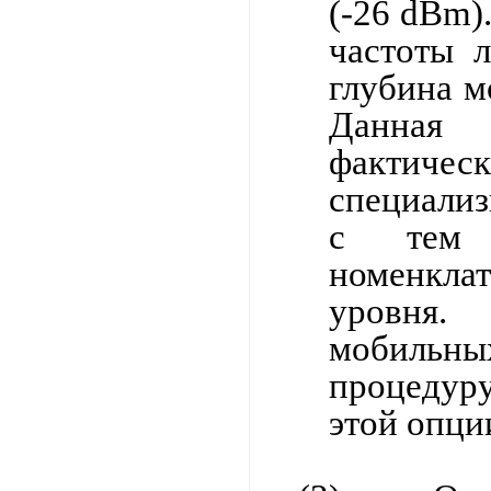
(-26 dBm)
частоты 
глубина м
Данная 
факти
специализ
с тем 
номенкла
уровня.
мобильн
процедур
этой опци