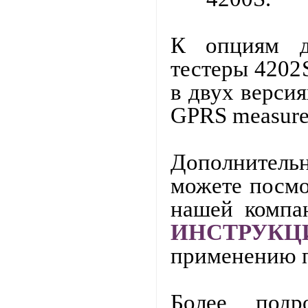
К опциям д
тестеры 4202
в двух верси
GPRS
measur
Дополнитель
можете посмо
нашей компа
ИНСТРУКЦ
применению п
Более под