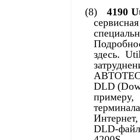
(8)
4190
Ut
сервисн
специальн
Подробно
здесь.
Uti
затрудне
АВТОТЕСТ
DLD (
Do
примеру
терминала
Интернет
DLD-файл 
4200S.