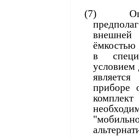
(7)
О
предпол
внешней 
ёмкостью
в специ
условием 
является
приборе
компле
необхо
"мобиль
альтернат