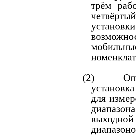
трём раб
четвёрты
устано
возможно
мобильны
номенклат
(2)
О
установка
для измер
диапазон
выходной 
диапазон