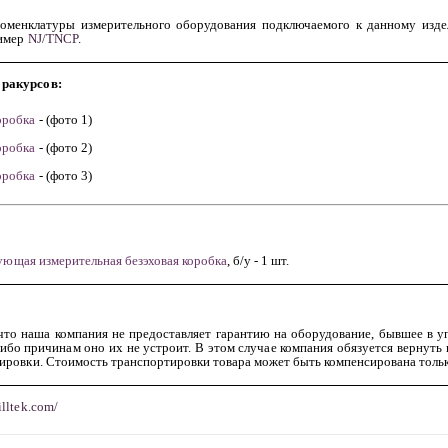
оменклатуры измерительного оборудования подключаемого к данному изде
ример
NJ/TNCP
.
 ракурсов:
оробка
- (фото 1)
оробка
- (фото 2)
оробка
- (фото 3)
ующая измерительная безэховая коробка
,
б/у - 1 шт.
что наша компания не предоставляет гарантию на оборудование, бывшее в у
-либо причинам оно их не устроит. В этом случае компания обязуется вернут
тировки. Стоимость транспортировки товара может быть компенсирована тольк
illtek.com/