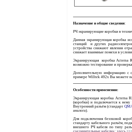
Назначение и общие сведения
:
РЧ экранирующие коробки в технич
Данная экранирующая коробка ис
станций
и других радиоэлектро
устройства снижают явления отра
снижает взаимные помехи в услови
Экранирующая
коробка
Acterna 
возможно тестирование и проверк
Дополнительную информацию с са
примере Willtek 492x Вы можете н
Особенности применения:
Экранирующая коробка
Acterna 
(коробки) и подключается к нему
Внутренний разъём (стандарт
QM
аналога).
Для подключения безэховой коро
стандарту кабельного разъём, под
внешнего РЧ кабеля по типу раз
соединительные кабели»
:
здесь >>