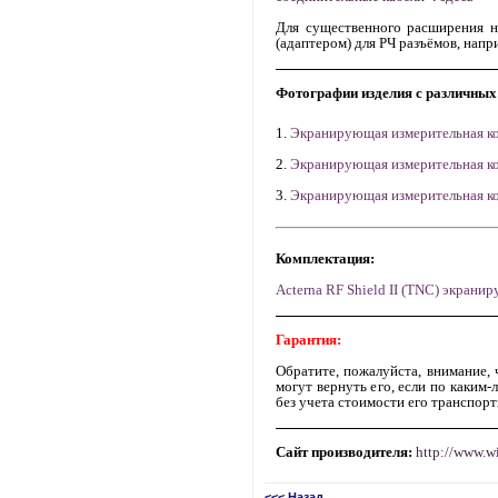
Для существенного расширения н
(адаптером) для РЧ разъёмов, нап
Фотографии изделия с различных
1.
Экранирующая измерительная к
2.
Экранирующая измерительная к
3.
Экранирующая измерительная к
Комплектация:
Acterna RF
Shield
II (TNC) экранир
Гарантия:
Обратите, пожалуйста, внимание, 
могут вернуть его, если по каким
без учета стоимости его транспор
Сайт производителя:
http://www.w
<<< Назад