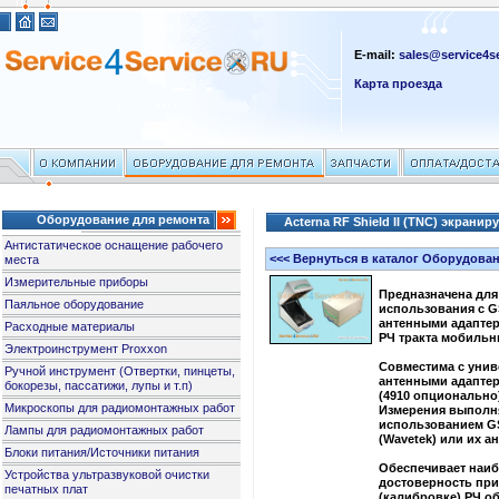
E-mail:
sales@service4se
Карта проезда
Оборудование для ремонта
Acterna RF Shield II (TNC) экрани
Антистатическое оснащение рабочего
<<< Вернуться в каталог Оборудова
места
Измерительные приборы
Предназначена для
Паяльное оборудование
использования с G
антенными адапте
Расходные материалы
РЧ тракта мобил
Электроинструмент Proxxon
Совместима с уни
Ручной инструмент (Отвертки, пинцеты,
антенными адаптера
бокорезы, пассатижи, лупы и т.п)
(4910 опционально
Микроскопы для радиомонтажных работ
Измерения выполн
использованием GS
Лампы для радиомонтажных работ
(Wavetek) или их а
Блоки питания/Источники питания
Обеспечивает наи
Устройства ультразвуковой очистки
достоверность при
печатных плат
(калибровке) Р