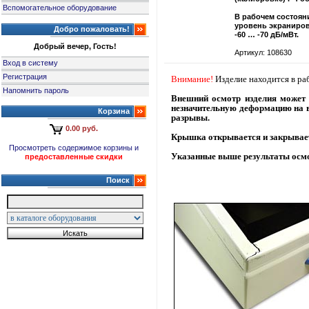
Вспомогательное оборудование
В рабочем состоян
уровень экраниров
Добро пожаловать!
-60 … -70 дБ/мВт.
Добрый вечер, Гость!
Артикул: 108630
Вход в систему
Регистрация
Внимание!
Изделие находится в ра
Напомнить пароль
Внешний осмотр изделия может в
незначительную деформацию на в
Корзина
разрывы.
0.00 руб.
Крышка открывается и закрываетс
Просмотреть содержимое корзины и
Указанные выше результаты осмот
предоставленные скидки
Поиск