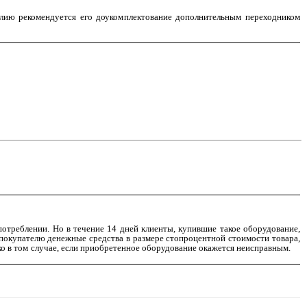
лию рекомендуется его доукомплектование дополнительным переходником
потреблении. Но в течение 14 дней клиенты, купившие такое оборудование,
ь покупателю денежные средства в размере стопроцентной стоимости товара,
о в том случае, если приобретенное оборудование окажется неисправным.