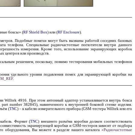
нные боксы» (
RF Shield Box
) или (
RF Enclosure
).
аметров. Подобные помехи могут быть вызваны работой соседних базовых
акта телефона. Специальные радиочастотные поглотители внутри данного
погрешность измерения. Кроме того, использование экранирующих коробок
ых центров или производств.
ерсальным решением, поскольку, помимо тестирования мобильных телефонов
рения удельного уровня подавления помех для экранирующей коробки на
RM_REF
.
и Willtek 4916. При этом антенный адаптер устанавливается внутрь бокса
, part
number
382845), навинченного к внутренней боковой стенке изделия.
зъём (
TNC
) – к кабелю измерительного прибора (
GSM
-тестера Willtek или его
кабель. Формат (
TNC
) внешнего разъёма коробки должен соответствовать
., совместимость экранирующей коробки и GSM-тестеров зависит от подбора
го оборудования, Вы можете в разделе нашего каталога
«Радиочастотные