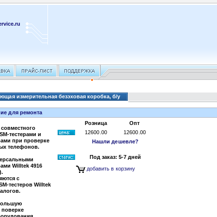
rvice.ru
рующая измерительная безэховая коробка, б/у
ние для ремонта
Розница
Опт
 совместного
12600.00
12600.00
SM-тестерами и
рами при проверке
Нашли дешевле?
ьных телефонов.
Под заказ: 5-7 дней
версальными
ми Willtek 4916
добавить в корзину
).
яются с
M-тестеров Willtek
налогов.
большую
 поверке
Ч оборудования.