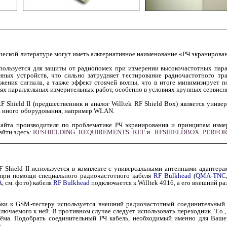
еской литературе могут иметь альтернативное наименование «РЧ экранирова
пользуется для защиты от радиопомех при измерении высокочастотных пар
нных устройств, что сильно затрудняет тестирование радиочастотного тр
жения сигнала, а также эффект стоячей волны, что в итоге минимизирует 
ях параллельных измерительных работ, особенно в условиях крупных сервисн
RF
Shield
II
(предшественник и аналог Willtek RF
Shield
Box
) является унив
а иного оборудования, например WLAN.
йта производителя по проблематике РЧ экранирования и принципам изме
айти здесь:
RFSHIELDING_REQUIREMENTS_REF
и
RFSHIELDBOX_PERFO
RF
Shield
II
используется в комплекте с универсальными антенными адаптерам
 при помощи специального радиочастотного кабеля
RF
Bulkhead
(
QMA-TNC
A
, см. фото) кабеля
RF
Bulkhead
подключается к Willtek 4916, а его внешний ра
бки к GSM-тестеру используется внешний радиочастотный соединительный 
ключаемого к ней. В противном случае следует использовать переходник. Т.о
ъёма. Подобрать соединительный РЧ кабель, необходимый именно для Ваше
>