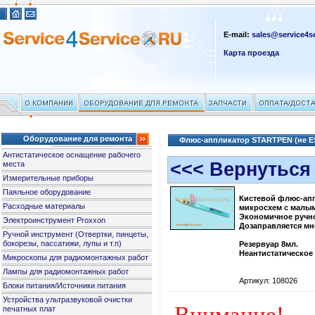
E-mail:
sales@service4se
Карта проезда
Оборудование для ремонта
Флюс-аппликатор STARTPEN (не E
Антистатическое оснащение рабочего
<<< Вернуться
места
Измерительные приборы
Паяльное оборудование
Кистевой флюс-ап
Расходные материалы
микросхем с малы
Экономичное ручн
Электроинструмент Proxxon
Дозаправляется мн
Ручной инструмент (Отвертки, пинцеты,
бокорезы, пассатижи, лупы и т.п)
Резервуар 8мл.
Неантистатическое
Микроскопы для радиомонтажных работ
Лампы для радиомонтажных работ
Артикул: 108026
Блоки питания/Источники питания
Устройства ультразвуковой очистки
печатных плат