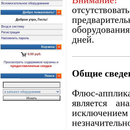
Внимание!
Д
Вспомогательное оборудование
отсутство
Добро пожаловать!
предварит
Доброе утро, Гость!
оборудования
Вход в систему
Регистрация
дней.
Напомнить пароль
Корзина
0.00 руб.
Просмотреть содержимое корзины и
предоставленные скидки
Общие сведе
Поиск
Флюс-аппл
является ан
исключением
незначительно