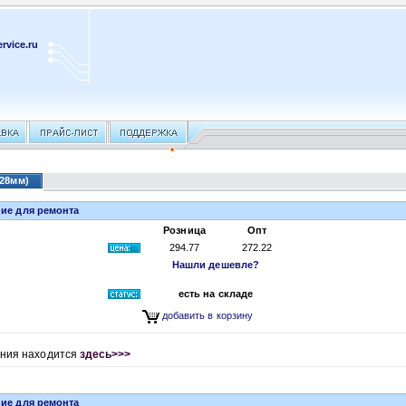
rvice.ru
х28мм)
ние для ремонта
Розница
Опт
294.77
272.22
Нашли дешевле?
есть на складе
добавить в корзину
ания находится
здесь>>>
ние для ремонта