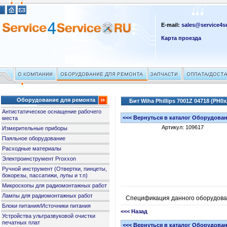
E-mail:
sales@service4se
Карта проезда
Оборудование для ремонта
Бит Wiha Phillips 7001Z 04718 (PH0
Антистатическое оснащение рабочего
<<< Вернуться в каталог Оборудова
места
Артикул: 109617
Измерительные приборы
Паяльное оборудование
Расходные материалы
Электроинструмент Proxxon
Ручной инструмент (Отвертки, пинцеты,
бокорезы, пассатижи, лупы и т.п)
Микроскопы для радиомонтажных работ
Лампы для радиомонтажных работ
Спецификация данного оборудов
Блоки питания/Источники питания
<<< Назад
Устройства ультразвуковой очистки
печатных плат
<<< Вернуться в каталог Оборудова