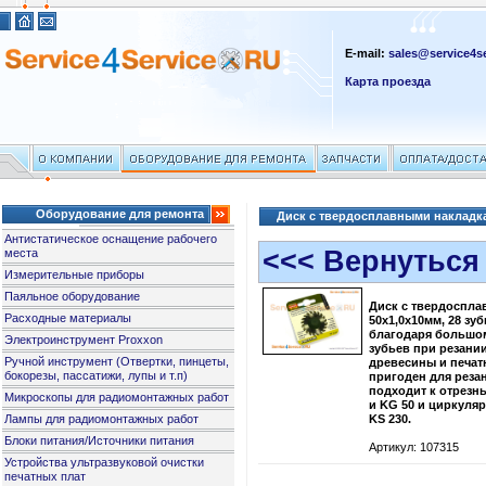
E-mail:
sales@service4se
Карта проезда
Оборудование для ремонта
Диск с твердосплавными накладкам
Антистатическое оснащение рабочего
<<< Вернуться
места
Измерительные приборы
Паяльное оборудование
Диск с твердоспл
Расходные материалы
50х1,0х10мм, 28 зу
благодаря большо
Электроинструмент Proxxon
зубьев при резани
Ручной инструмент (Отвертки, пинцеты,
древесины и печатн
бокорезы, пассатижи, лупы и т.п)
пригоден для реза
подходит к отрезн
Микроскопы для радиомонтажных работ
и KG 50 и циркуля
Лампы для радиомонтажных работ
KS 230.
Блоки питания/Источники питания
Артикул: 107315
Устройства ультразвуковой очистки
печатных плат