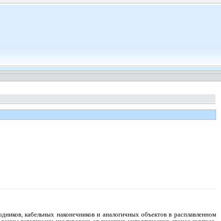
дников, кабельных наконечников и аналогичных объектов в расплавленном