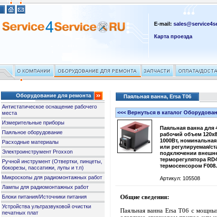
E-mail:
sales@service4se
Карта проезда
Оборудование для ремонта
Паяльная ванна, Ersa T06
Антистатическое оснащение рабочего
<<< Вернуться в каталог Оборудова
места
Измерительные приборы
Паяльная ванна для 
Паяльное оборудование
рабочий объем 120x
1000Вт, номинальная
Расходные материалы
или регулируемая/с
Электроинструмент Proxxon
подключении внешн
терморегулятора RD
Ручной инструмент (Отвертки, пинцеты,
термосенсором F008
бокорезы, пассатижи, лупы и т.п)
Микроскопы для радиомонтажных работ
Артикул: 105508
Лампы для радиомонтажных работ
Общие сведения:
Блоки питания/Источники питания
Устройства ультразвуковой очистки
Паяльная ванна Ersa T06 с мощны
печатных плат