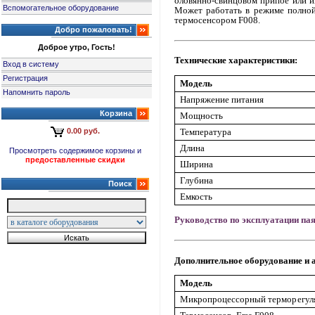
оловянно-свинцовом припое или и
Вспомогательное оборудование
Может работать в режиме полно
термосенсором F008.
Добро пожаловать!
Доброе утро, Гость!
Технические характеристики:
Вход в систему
Регистрация
Модель
Напомнить пароль
Напряжение питания
Корзина
Мощность
Температура
0.00 руб.
Длина
Просмотреть содержимое корзины и
предоставленные скидки
Ширина
Глубина
Поиск
Емкость
Руководство по эксплуатации па
Дополнительное оборудование и 
Модель
Микропроцессорный терморегуля