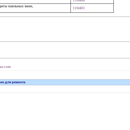
110400
щиты паяльных ванн,
110401
rsa.com
ние для ремонта