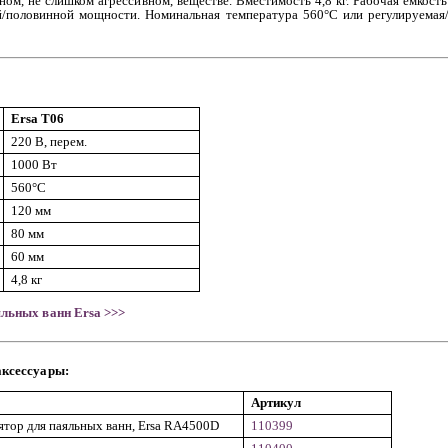
ном, не слишком агрессивном, веществе. Вместимость
4,8 кг
. Рабочая емкост
й/половинной мощности. Номинальная температура
560°C
или регулируемая
Ersa T06
220
В, перем.
1000 Вт
560°C
120 мм
80 мм
60 мм
4,8 кг
яльных ванн Ersa
>>>
аксессуары:
Артикул
тор для паяльных ванн, Ersa RA4500D
110399