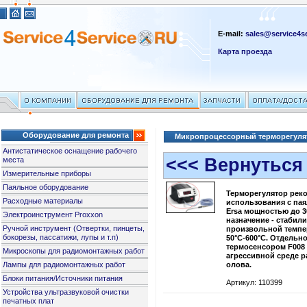
E-mail:
sales@service4se
Карта проезда
Оборудование для ремонта
Микропроцессорный терморегулят
Антистатическое оснащение рабочего
<<< Вернуться
места
Измерительные приборы
Паяльное оборудование
Терморегулятор рек
Расходные материалы
использования с па
Ersa мощностью до 3
Электроинструмент Proxxon
назначение - стабил
Ручной инструмент (Отвертки, пинцеты,
произвольной темпе
бокорезы, пассатижи, лупы и т.п)
50°C-600°C. Отдельн
термосенсором F008 
Микроскопы для радиомонтажных работ
агрессивной среде 
Лампы для радиомонтажных работ
олова.
Блоки питания/Источники питания
Артикул: 110399
Устройства ультразвуковой очистки
печатных плат