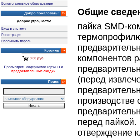
Вспомогательное оборудование
Общие сведе
Добро пожаловать!
Доброе утро, Гость!
пайка SMD-ком
Вход в систему
термопрофилю
Регистрация
Напомнить пароль
предварительн
Корзина
компонентов 
0.00 руб.
предварительн
Просмотреть содержимое корзины и
предоставленные скидки
(перед извлеч
Поиск
предварительн
производстве 
предварительн
перед пайкой.
отверждение к