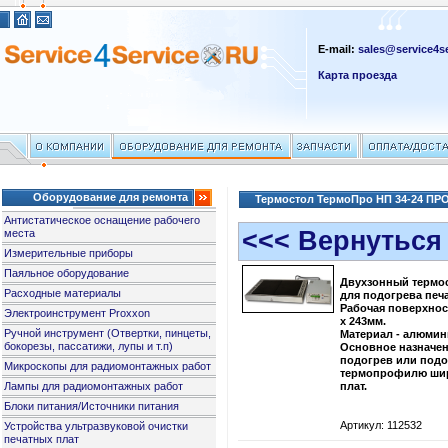
E-mail:
sales@service4se
Карта проезда
Оборудование для ремонта
Термостол ТермоПро НП 34-24 ПР
Антистатическое оснащение рабочего
<<< Вернуться
места
Измерительные приборы
Паяльное оборудование
Двухзонный термо
Расходные материалы
для подогрева печа
Рабочая поверхнос
Электроинструмент Proxxon
х 243мм.
Ручной инструмент (Отвертки, пинцеты,
Материал - алюмин
бокорезы, пассатижи, лупы и т.п)
Основное назначен
подогрев или подо
Микроскопы для радиомонтажных работ
термопрофилю ши
Лампы для радиомонтажных работ
плат.
Блоки питания/Источники питания
Артикул: 112532
Устройства ультразвуковой очистки
печатных плат