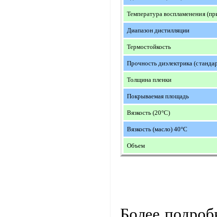
Температура воспламенения (пр
Диапазон дистилляции
Термостойкость
Прочность диэлектрика (станда
Толщина пленки
Покрываемая площадь
Вязкость (20°С)
Вязкость (масло) 40°С
Объем
Более подро