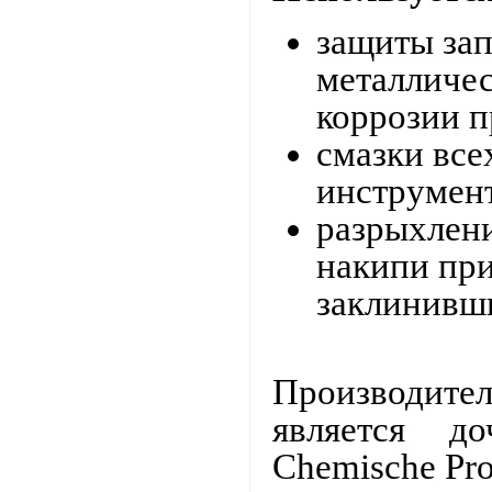
защиты за
металличес
коррозии п
смазки вс
инструмент
разрыхлени
накипи пр
заклинивш
Производи
является
до
Chemische Pr