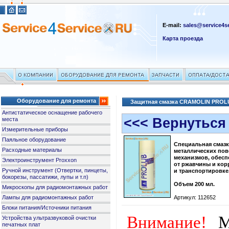
E-mail:
sales@service4se
Карта проезда
Оборудование для ремонта
Защитная смазка CRAMOLIN PROLU
Антистатическое оснащение рабочего
<<< Вернуться
места
Измерительные приборы
Паяльное оборудование
Специальная смаз
Расходные материалы
металлических пов
механизмов, обесп
Электроинструмент Proxxon
от ржавчины и кор
Ручной инструмент (Отвертки, пинцеты,
и транспортировке
бокорезы, пассатижи, лупы и т.п)
Объем 200 мл.
Микроскопы для радиомонтажных работ
Лампы для радиомонтажных работ
Артикул: 112652
Блоки питания/Источники питания
Внимание!
М
Устройства ультразвуковой очистки
печатных плат