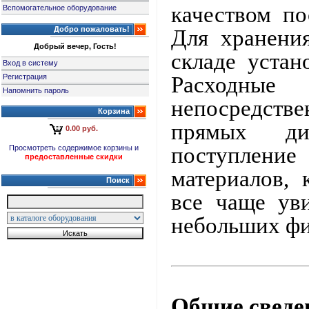
качеством по
Вспомогательное оборудование
Добро пожаловать!
Для хранени
Добрый вечер, Гость!
складе устан
Вход в систему
Регистрация
Расходны
Напомнить пароль
непосредст
Корзина
прямых ди
0.00 руб.
поступление
Просмотреть содержимое корзины и
предоставленные скидки
материалов,
Поиск
все чаще ув
небольших фи
Общие сведе