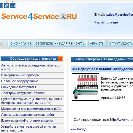
E-mail:
sales@service4se
Карта проезда
Оборудование для ремонта
Ключ-отвертка с 17 насадками Pro
Антистатическое оснащение рабочего
<<< Вернуться в каталог Оборудова
места
Измерительные приборы
Ключ с 17 сменным
Паяльное оборудование
(отвертки, шестиг
ключ) и ручкой с 
Расходные материалы
механизмом.
Электроинструмент Proxxon
Артикул: 113438
Ручной инструмент (Отвертки, пинцеты,
бокорезы, пассатижи, лупы и т.п)
Микроскопы для радиомонтажных работ
Лампы для радиомонтажных работ
Сайт производителя
http://www.pro
Блоки питания/Источники питания
Устройства ультразвуковой очистки
<<< Назад
печатных плат