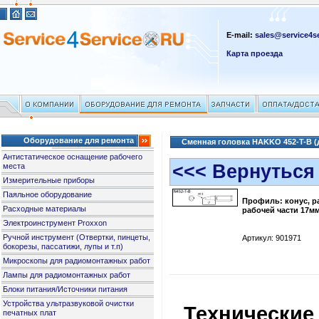
E-mail:
sales@service4se
Карта проезда
Оборудование для ремонта
Сменная головка HAKKO 452-T-B (
Антистатическое оснащение рабочего
<<< Вернуться
места
Измерительные приборы
Паяльное оборудование
Профиль: конус, р
Расходные материалы
рабочей части 17м
Электроинструмент Proxxon
Ручной инструмент (Отвертки, пинцеты,
Артикул: 901971
бокорезы, пассатижи, лупы и т.п)
Микроскопы для радиомонтажных работ
Лампы для радиомонтажных работ
Блоки питания/Источники питания
Устройства ультразвуковой очистки
Технические
печатных плат