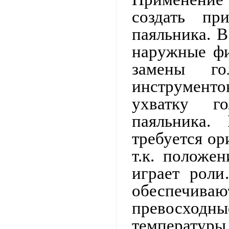
создать пр
паяльника. В
наружные фи
замены го
инструмент
ухватку г
паяльника.
требуется ор
т.к. положе
играет роли
обеспечива
превосходн
температуры