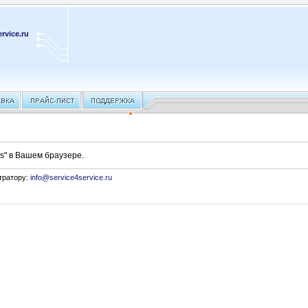
rvice.ru
s" в Вашем браузере.
тратору:
info@service4service.ru