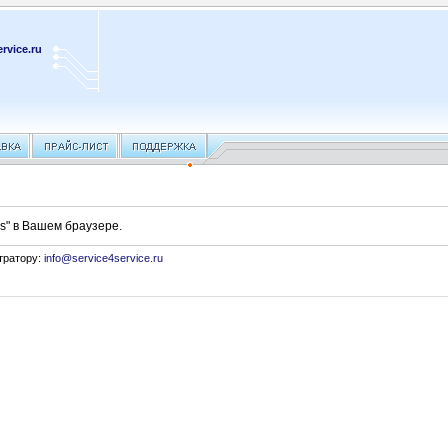
rvice.ru
s" в Вашем браузере.
тратору:
info@service4service.ru