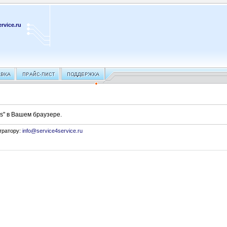
rvice.ru
s" в Вашем браузере.
тратору:
info@service4service.ru