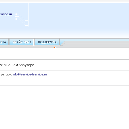
rvice.ru
s" в Вашем браузере.
тратору:
info@service4service.ru