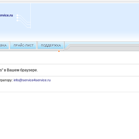
rvice.ru
s" в Вашем браузере.
тратору:
info@service4service.ru