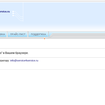
rvice.ru
s" в Вашем браузере.
тратору:
info@service4service.ru