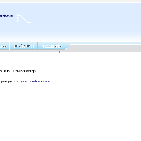
rvice.ru
s" в Вашем браузере.
тратору:
info@service4service.ru