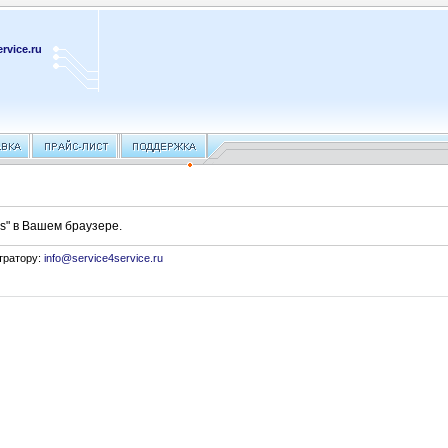
rvice.ru
s" в Вашем браузере.
тратору:
info@service4service.ru