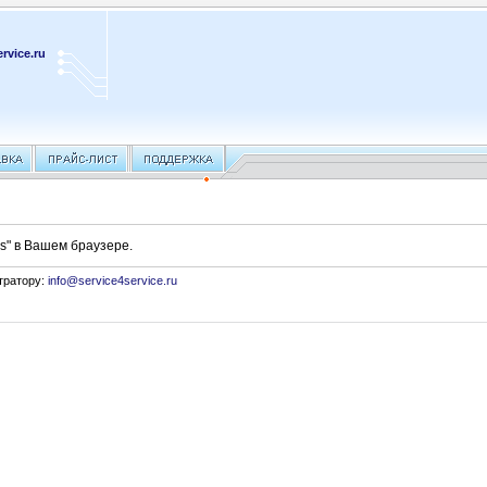
rvice.ru
s" в Вашем браузере.
тратору:
info@service4service.ru