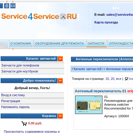
E-mail:
sales@service4se
Карта проезда
Каталог запчастей
Антенные переключатели (Antenna
Запчасти для телефонов
/
Каталог запчастей
/
/
Антенные переклю
Запчасти для ноутбуков
Товаров на странице:
10
,
20
,
все
|
по
Добро пожаловать!
Добрый вечер, Гость!
Антенный переключатель 01
ori
Вход в систему
01
Рекомендован для
Регистрация
Antenna switcher
Напомнить пароль
Recommended for 
Корзина
Артикул: 100004
0.00 руб.
Просмотреть содержимое корзины и