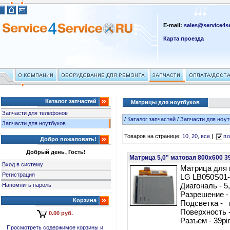
E-mail:
sales@service4se
Карта проезда
Каталог запчастей
Матрицы для ноутбуков
Запчасти для телефонов
/
Каталог запчастей
/
Запчасти для ноут
Запчасти для ноутбуков
Товаров на странице:
10
,
20
,
все
|
по
Добро пожаловать!
Добрый день, Гость!
Матрица 5,0" матовая 800x600 3
Вход в систему
Матрица для 
Регистрация
LG LB050S01
Напомнить пароль
Диагональ - 5,
Разрешение -
Корзина
Подсветка - 
Поверхность 
0.00 руб.
Разъем - 39pi
Просмотреть содержимое корзины и