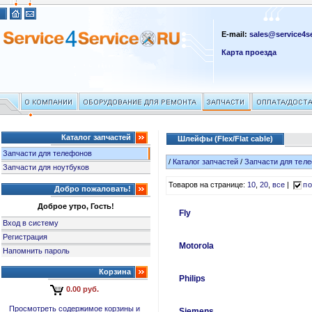
E-mail:
sales@service4se
Карта проезда
Каталог запчастей
Шлейфы (Flex/Flat cable)
Запчасти для телефонов
/
Каталог запчастей
/
Запчасти для тел
Запчасти для ноутбуков
Товаров на странице:
10
,
20
,
все
|
по
Добро пожаловать!
Доброе утро, Гость!
Fly
Вход в систему
Регистрация
Motorola
Напомнить пароль
Корзина
Philips
0.00 руб.
Просмотреть содержимое корзины и
Siemens