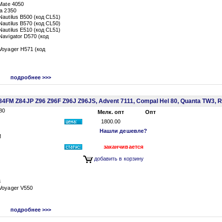
Mate 4050
a 2350
autilus B500 (код CL51)
autilus B570 (код CL50)
autilus E510 (код CL51)
avigator D570 (код
Voyager H571 (код
подробнее >>>
84FM Z84JP Z96 Z96F Z96J Z96JS, Advent 7111, Compal Hel 80, Quanta TW3,
80
Мелк. опт
Опт
1800.00
Нашли дешевле?
M
заканчивается
добавить в корзину
3
Voyager V550
подробнее >>>