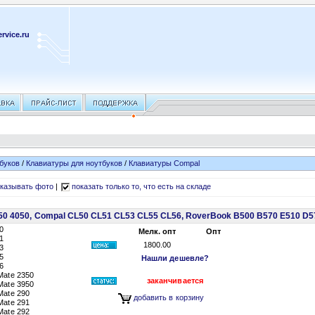
rvice.ru
буков
/
Клавиатуры для ноутбуков
/
Клавиатуры Compal
казывать фото
|
показать только то, что есть на складе
50 4050, Compal CL50 CL51 CL53 CL55 CL56, RoverBook B500 B570 E510 D
0
Мелк. опт
Опт
1
1800.00
3
5
Нашли дешевле?
6
Mate 2350
заканчивается
Mate 3950
Mate 290
добавить в корзину
Mate 291
Mate 292