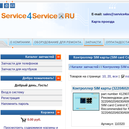
E-mail:
sales@service4se
Карта проезда
Каталог запчастей
Контроллер SIM карты (SIM card Co
Запчасти для телефонов
/
Каталог запчастей
/
/
Контроллер SIM ка
Запчасти для ноутбуков
Товаров на странице:
10
,
20
,
все
|
по
Добро пожаловать!
Добрый день, Гость!
Контроллер SIM карты (3220/602
Вход в систему
part number 41290
Рекомендован для
Регистрация
3220/6020/6030/60
Напомнить пароль
SIM card Control IC
Recommended for 
Корзина
3220/6020/6030/60
0.00 руб.
Артикул: 110320
Просмотреть содержимое корзины и