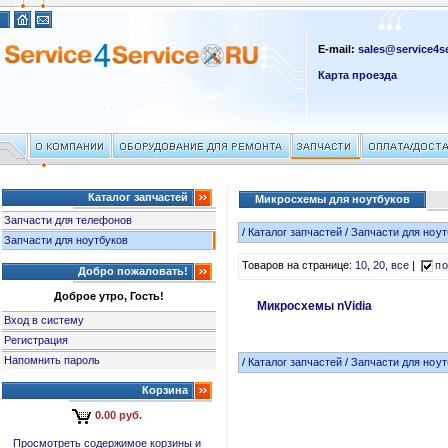
E-mail:
sales@service4se
Карта проезда
Каталог запчастей
Микросхемы для ноутбуков
Запчасти для телефонов
/
Каталог запчастей
/
Запчасти для ноут
Запчасти для ноутбуков
Товаров на странице:
10
,
20
,
все
|
по
Добро пожаловать!
Доброе утро, Гость!
Микросхемы nVidia
Вход в систему
Регистрация
Напомнить пароль
/
Каталог запчастей
/
Запчасти для ноут
Корзина
0.00 руб.
Просмотреть содержимое корзины и